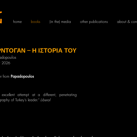
g
home
books
(in the) media
other publications
about & con
ΝΤΟΓΑΝ – Η ΙΣΤΟΡΙΑ ΤΟΥ
adopoulos
 202
6
er from
Papadopoulos
 excellent attempt at a different, penetrating
raphy of Turkey’s leader."
Liberal