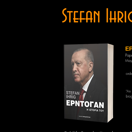
Stefan Ihri
ΕΡ
Pap
May
ord
"An
biog