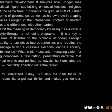
d historical development. It analyzes how Erdogan rose
tical figure, capitalizing on social tensions, religious
 At the same time, it presents the gradual shift of Turkish
orms of governance, as well as his own role in shaping
ces Erdogan in the international context of modern
es and differences with other leaders.
istort the meaning of democracy by using it as a vehicle
ayyip Erdogan is not just a biography — it is a key to
lums of Istanbul to the pinnacle of power, Erdogan
bility to turn crises into opportunities and redefine the
anage to win successive elections, divide a society,
dominance? What is his messianic, menacing vision for
g composes a fascinating, penetrating narrative that
ical events and political upheavals, he illuminates the
 inevitably affecting our entire region.
to understand Turkey, but also the dark future of
reads like a political thriller and makes you wonder:
Stef