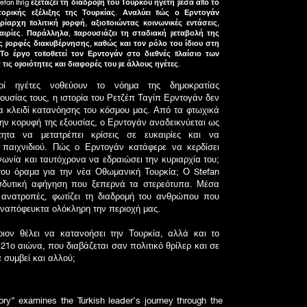
efan Ihrig εξετάζει τη διαδρομή του Τούρκου ηγέτη μέσα από το
στορικής εξέλιξης της Τουρκίας. Αναλύει πώς ο Ερντογάν
ίαρχη πολιτική μορφή, αξιοποιώντας κοινωνικές εντάσεις,
καιρίες. Παράλληλα, παρουσιάζει τη σταδιακή μεταβολή της
ς μορφές διακυβέρνησης, καθώς και τον ρόλο του ίδιου στη
Το έργο τοποθετεί τον Ερντογάν στο διεθνές πλαίσιο των
ις ομοιότητες και διαφορές του με άλλους ηγέτες.
ί ηγέτες νοθεύουν το νόημα της δημοκρατίας
ουσίας τους, η ιστορία του Ρετζέπ Ταγίπ Ερντογάν δεν
να κλειδί κατανόησης του κόσμου μας. Από τα φτωχικά
ην κορυφή της εξουσίας, ο Ερντογάν αναδεικνύεται ως
τητα να μετατρέπει κρίσεις σε ευκαιρίες και να
 παιχνιδιού. Πώς ο Ερντογάν κατάφερε να κερδίσει
ινωνία και ταυτόχρονα να εδραιώσει την κυριαρχία του;
ό του όραμα για την νέα Οθωμανική Τουρκία; Ο Stefan
εισδυτική αφήγηση που ξεπερνά τα στερεότυπα. Μέσα
ς ανατροπές, φωτίζει τη διαδρομή του ανθρώπου που
ναπόφευκτα ολόκληρη την περιοχή μας.
ον θέλει να κατανοήσει την Τουρκία, αλλά και το
21ο αιώνα, που διαβάζεται σαν πολιτικό θρίλερ και σε
 συμβεί και αλλού;
ory” examines the Turkish leader’s journey through the