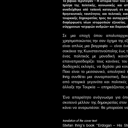
Το βιβλίο «Ερντογάν – Η ιστορία του» του St
πρίσμα της πολιτικής, κοινωνικής και ι
αναδείχθηκε από ταπεινή καταγωγή σε κυρ
θρησκευτικές ταυτότητες και πολιτικές ευ
τουρκικής δημοκρατίας προς πιο αυταρχικέ
διαμόρφωση νέων ισορροπιών εξουσίας. 
σύγχρονων «ισχυρών ανδρών» και διερευνά τ
Σε μια εποχή όπου απολυταρχικο
χρησιμοποιώντας την σαν όχημα της εξ
είναι απλώς μια βιογραφία — είναι έ
σοκάκια της Κωνσταντινούπολης έως τ
ένας πολιτικός με μοναδική ικανό
επαναπροσδιορίζει τους κανόνες του
διαδοχικές εκλογές, να διχάσει μια κο
Ποιο είναι το μεσσιανικό, απειλητικ
Ihrig συνθέτει μια συναρπαστική, δι
από ιστορικά γεγονότα και πολιτικέ
άλλαξε την Τουρκία — επηρεάζοντας α
Ένα απαραίτητο ανάγνωσμα για όποι
σκοτεινό μέλλον της δημοκρατίας στον 
κάνει να αναρωτιέσαι: θα μπορούσε να
translation of the cover text:
Stefan Ihrig’s book “Erdogan – His St