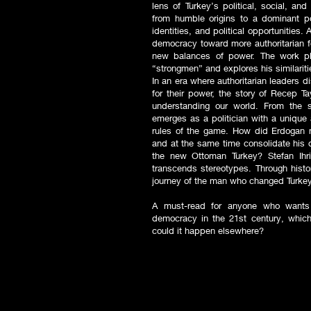
lens of Turkey’s political, social, an
from humble origins to a dominant poli
identities, and political opportunities.
democracy toward more authoritarian f
new balances of power. The work pla
“strongmen” and explores his similariti
In an era where authoritarian leaders d
for their power, the story of Recep T
understanding our world. From the s
emerges as a politician with a unique a
rules of the game. How did Erdogan m
and at the same time consolidate his 
the new Ottoman Turkey? Stefan Ihri
transcends stereotypes. Through histor
journey of the man who changed Turkey —
A must-read for anyone who wants 
democracy in the 21st century, which 
could it happen elsewhere?